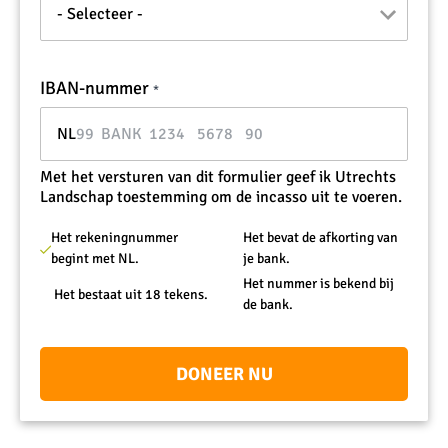
Ik
IBAN-nummer
Betalen
wil
via
doneren
machtiging
via:
NL
Met het versturen van dit formulier geef ik Utrechts
Landschap toestemming om de incasso uit te voeren.
Het rekeningnummer
Het bevat de afkorting van
begint met NL.
je bank.
Het nummer is bekend bij
Het bestaat uit 18 tekens.
de bank.
DONEER NU