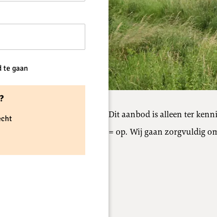
d te gaan
r?
Dit aanbod is alleen ter ken
echt
= op. Wij gaan zorgvuldig om