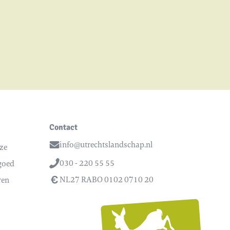
Contact
info@utrechtslandschap.nl
nze
Email
030 - 220 55 55
 goed
Telefoon
NL27 RABO 0102 0710 20
ren
Utrech
Lands