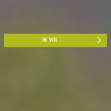
IK WIL…