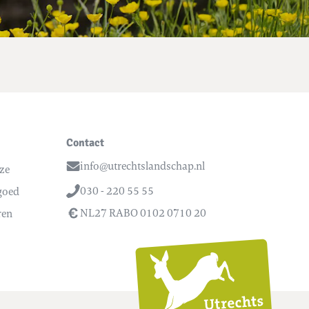
Contact
info@utrechtslandschap.nl
nze
Email
030 - 220 55 55
 goed
Telefoon
NL27 RABO 0102 0710 20
ren
Utrech
Lands