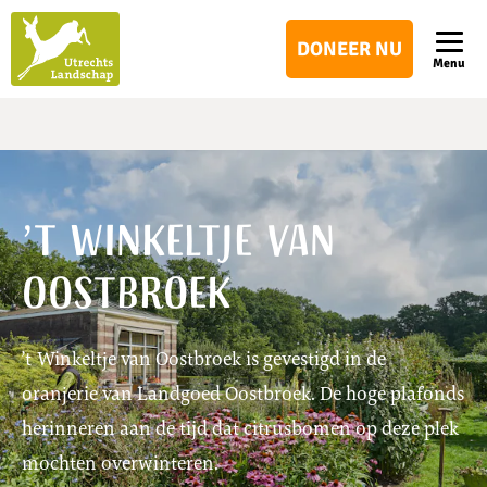
Utrechts
DONEER NU
Landschap
Menu
’t Winkeltje van
Oostbroek
’t Winkeltje van Oostbroek is gevestigd in de
oranjerie van Landgoed Oostbroek. De hoge plafonds
herinneren aan de tijd dat citrusbomen op deze plek
mochten overwinteren.