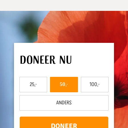
Doneer nu
Dit
25,-
50,-
100,-
bedrag
wil
ik
Anders
doneren:
DONEER