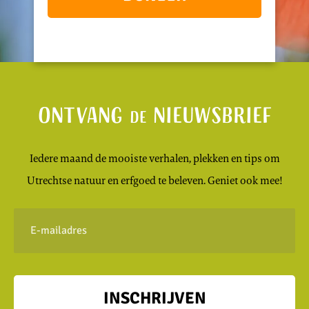
Ontvang
nieuwsbrief
de
Iedere maand de mooiste verhalen, plekken en tips om
Utrechtse natuur en erfgoed te beleven. Geniet ook mee!
E-
mailadres
INSCHRIJVEN