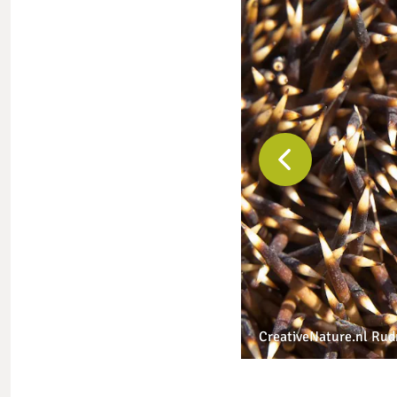
Vorige
slide
CreativeNature.nl Ru