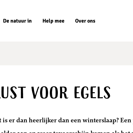
De natuur in
Help mee
Over ons
ust voor egels
at is er dan heerlijker dan een winterslaap? Ee