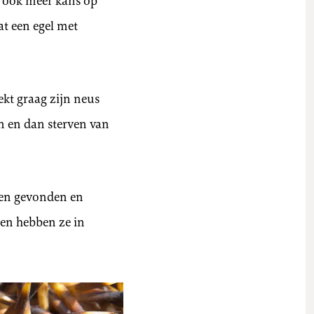
t ook meer kans op
at een egel met
kt graag zijn neus
en en dan sterven van
den gevonden en
zen hebben ze in