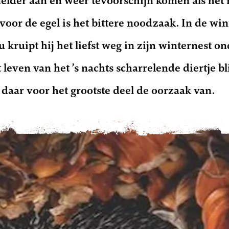
 melder aan en weer tevoorschijn komen als het 
oor de egel is het bittere noodzaak. In de wint
u kruipt hij het liefst weg in zijn winternest 
t leven van het ’s nachts scharrelende diertje bl
daar voor het grootste deel de oorzaak van.