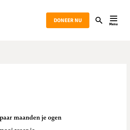
DONEER NU
Search
Menu
n paar maanden je ogen