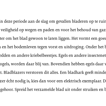
Ga
Ga
Ga
naar
naar
naar
slide
slide
slide
1
2
3
in deze periode aan de slag om gevallen bladeren op te rui
 veiligheid op wegen en paden en voor het behoud van gaz
beter om het blad gewoon te laten liggen. Het vormt een g
en het bodemleven tegen vorst en uitdroging. Onder het b
den en andere kriebelbeestjes. Egels en andere insectenet
ogels, worden daar blij van. Bovendien hebben egels daar 
. Bladblazers verstoren dit alles. Een bladhark geeft minde
zer écht nodig is, kies dan voor een elektrisch exemplaar. Da
 gehoor. Spreid het verzamelde blad uit onder struiken en 