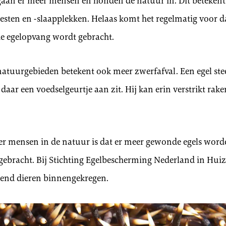
aan er meer mensen en honden de natuur in. Dit beteken
esten en -slaapplekken. Helaas komt het regelmatig voor d
e egelopvang wordt gebracht.
atuurgebieden betekent ook meer zwerfafval. Een egel stee
 daar een voedselgeurtje aan zit. Hij kan erin verstrikt rak
er mensen in de natuur is dat er meer gewonde egels wor
gebracht. Bij Stichting Egelbescherming Nederland in Hui
end dieren binnengekregen.