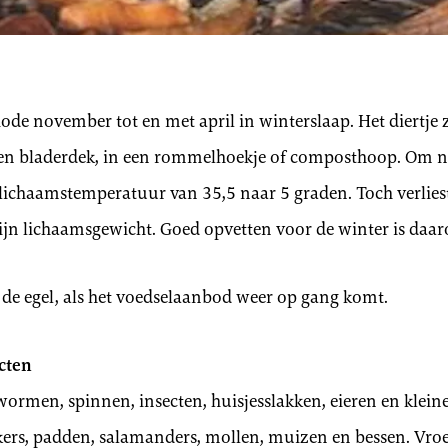
iode november tot en met april in winterslaap. Het diertje
 een bladerdek, in een rommelhoekje of composthoop. Om nie
 lichaamstemperatuur van 35,5 naar 5 graden. Toch verliest
zijn lichaamsgewicht. Goed opvetten voor de winter is daar
de egel, als het voedselaanbod weer op gang komt.
cten
rmen, spinnen, insecten, huisjesslakken, eieren en kleine
kers, padden, salamanders, mollen, muizen en bessen. Vroe