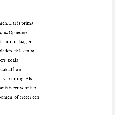
men. Dat is prima
ons. Op iedere
oede humuslaag en
laderdek leven tal
ers, zoals
vaak al hun
r verstoring. Als
t is beter voor het
bomen, of creëer een