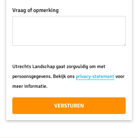
Vraag of opmerking
Ik
wil
Utrechts Landschap gaat zorgvuldig om met
doneren
via:
persoonsgegevens. Bekijk ons
privacy-statement
voor
meer informatie.
VERSTUREN