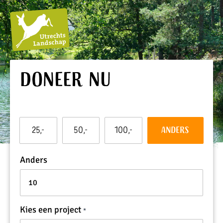
Utrechts
Doneer nu
Landschap
Dit
25,-
50,-
100,-
Anders
bedrag
wil
ik
Anders
doneren:
Kies een project