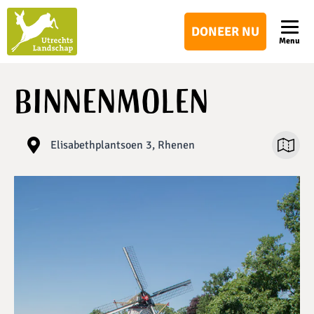
Utrechts
DONEER NU
Landschap
Menu
Binnenmolen
Elisabethplantsoen 3, Rhenen
Open ka