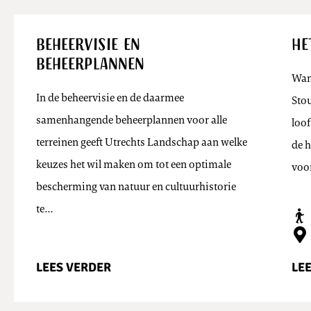
Beheervisie en
He
Beheerplannen
Wan
In de beheervisie en de daarmee
Stou
samenhangende beheerplannen voor alle
loo
terreinen geeft Utrechts Landschap aan welke
de h
keuzes het wil maken om tot een optimale
voor
bescherming van natuur en cultuurhistorie
te…
LEES VERDER
LE