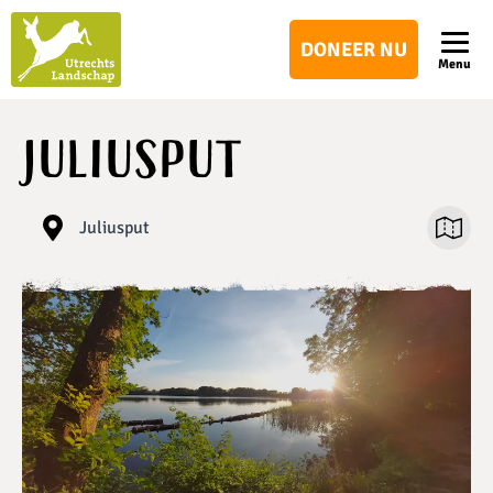
Utrechts
DONEER NU
Landschap
Menu
Juliusput
Juliusput
Open ka