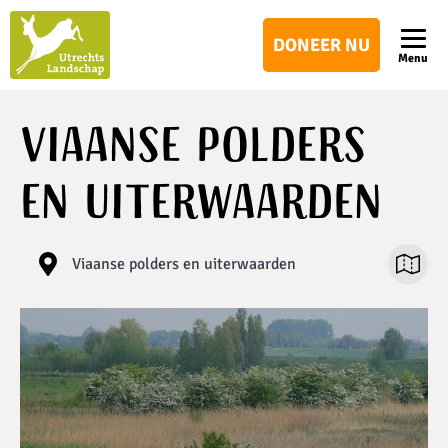
Utrechts
DONEER NU
Landschap
Menu
Viaanse polders
en uiterwaarden
Viaanse polders en uiterwaarden
Open ka