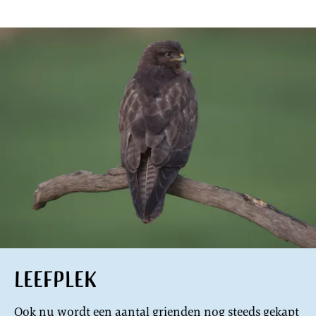
Leefplek
Ook nu wordt een aantal grienden nog steeds gekapt