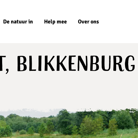
De natuur in
Help mee
Over ons
, Blikkenburg