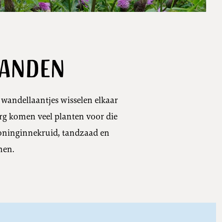
landen
wandellaantjes wisselen elkaar
urg komen veel planten voor die
 koninginnekruid, tandzaad en
men.