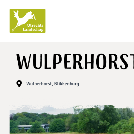
Utrechts
Landschap
Wulperhorst
Wulperhorst, Blikkenburg