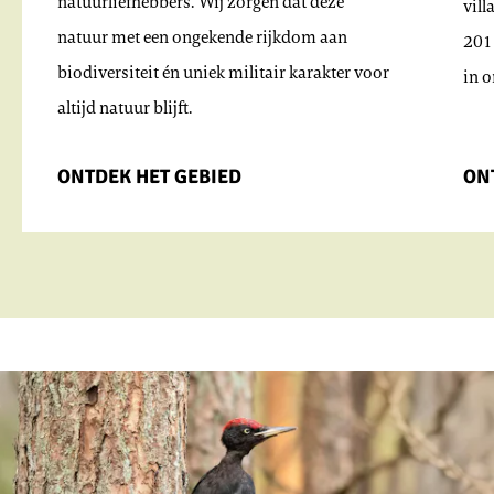
natuurliefhebbers. Wij zorgen dat deze
vill
natuur met een ongekende rijkdom aan
201
biodiversiteit én uniek militair karakter voor
in 
altijd natuur blijft.
ONTDEK HET GEBIED
ON