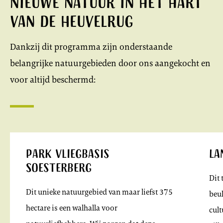
Nieuwe natuur in het hart
van de Heuvelrug
Dankzij dit programma zijn onderstaande
belangrijke natuurgebieden door ons aangekocht en
voor altijd beschermd:
Park Vliegbasis
La
Soesterberg
Dit 
Dit unieke natuurgebied van maar liefst 375
beuk
hectare is een walhalla voor
cult