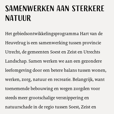
Samenwerken aan sterkere
slide
slide
slide
slide
slide
slide
slide
slide
slide
1
2
3
4
5
6
7
8
9
natuur
Het gebiedsontwikkelingsprogramma Hart van de
Heuvelrug is een samenwerking tussen provincie
Utrecht, de gemeenten Soest en Zeist en Utrechts
Landschap. Samen werken we aan een gezondere
leefomgeving door een betere balans tussen wonen,
werken, zorg, natuur en recreatie. Belangrijk, want
toenemende bebouwing en wegen zorgden voor
steeds meer grootschalige versnippering en
natuurschade in de regio tussen Soest, Zeist en