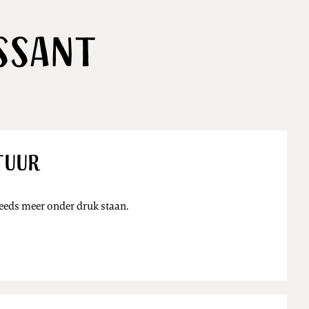
ssant
tuur
Nieuws
eeds meer onder druk staan.