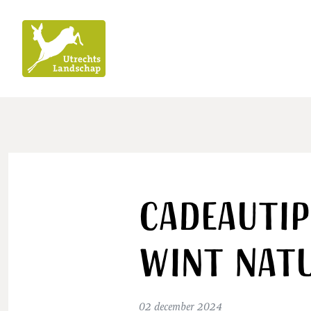
Utrechts
Landschap
Cadeautip
wint Natu
02 december 2024