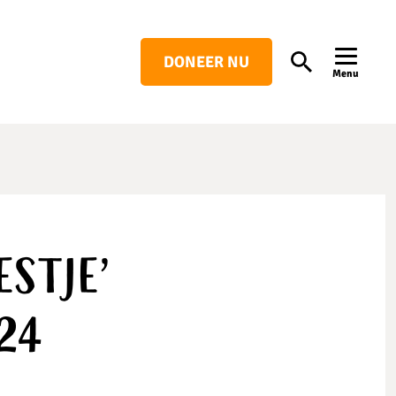
DONEER NU
Search
Menu
stje’
24