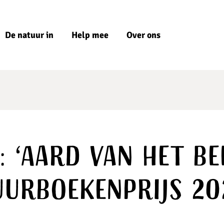
De natuur in
Help mee
Over ons
: ‘Aard van het bee
urboekenprijs 20