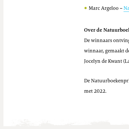
Marc Argeloo
–
Na
Over de Natuurboe
De winnaars ontving
winnaar, gemaakt doo
Jocelyn de Kwant (L
De Natuurboekenprijs
met 2022.