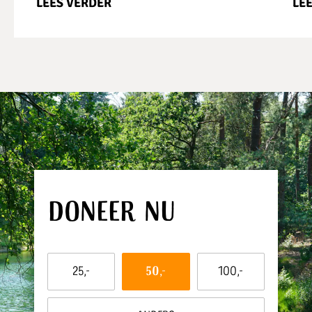
LEES VERDER
LE
Doneer nu
Dit
25,-
50,-
100,-
bedrag
wil
ik