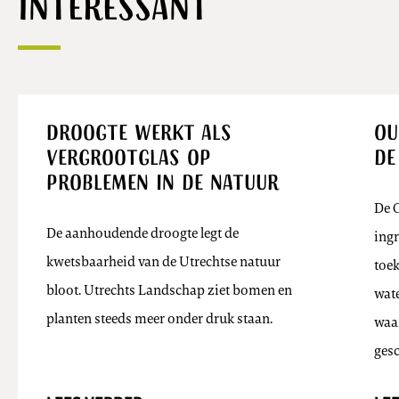
interessant
Nieuws
Droogte werkt als
Ou
vergrootglas op
de
problemen in de natuur
De O
De aanhoudende droogte legt de
ingr
kwetsbaarheid van de Utrechtse natuur
toe
bloot. Utrechts Landschap ziet bomen en
wate
planten steeds meer onder druk staan.
waar
ges