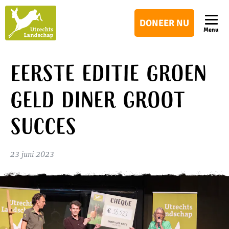
Utrechts
DONEER NU
Landschap
Menu
Eerste editie Groen
Geld Diner groot
succes
23 juni 2023