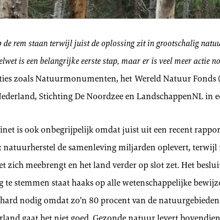
de rem staan terwijl juist de oplossing zit in grootschalig natuu
wet is een belangrijke eerste stap, maar er is veel meer actie n
ties zoals Natuurmonumenten, het Wereld Natuur Fonds
derland, Stichting De Noordzee en LandschappenNL in een
inet is ook onbegrijpelijk omdat juist uit een recent rappo
at natuurherstel de samenleving miljarden oplevert, terwijl 
 zich meebrengt en het land verder op slot zet. Het beslu
g te stemmen staat haaks op alle wetenschappelijke bewijz
 hard nodig omdat zo’n 80 procent van de natuurgebieden 
erland gaat het niet goed. Gezonde natuur levert bovendien 