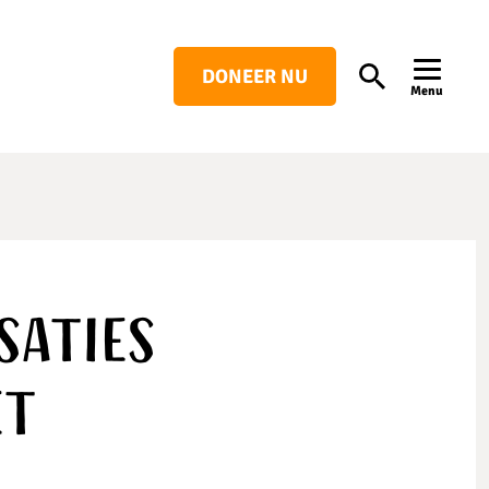
DONEER NU
Search
Menu
saties
et