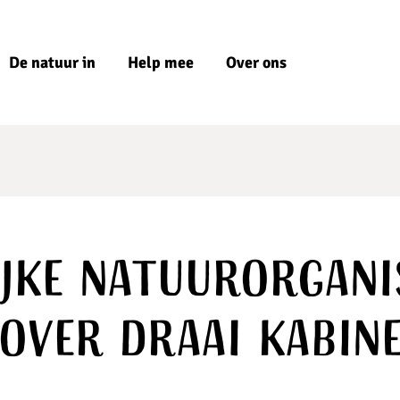
De natuur in
Help mee
Over ons
jke natuurorgani
over draai kabin