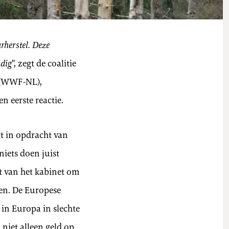
rherstel. Deze
odig
”, zegt de coalitie
 (WWF-NL),
 eerste reactie.
rt in opdracht van
niets doen juist
it van het kabinet om
en. De Europese
in Europa in slechte
niet alleen geld op