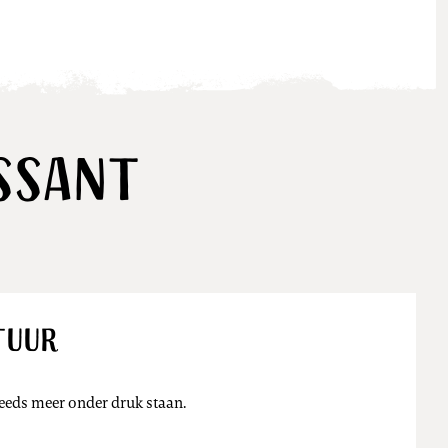
ssant
tuur
Nieuws
eeds meer onder druk staan.