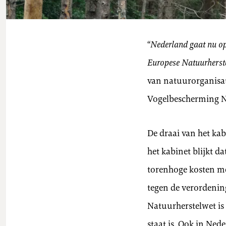
“
Nederland gaat nu op 
Europese Natuurherstel
van natuurorganisa
Vogelbescherming Ne
De draai van het kab
het kabinet blijkt d
torenhoge kosten met
tegen de verordenin
Natuurherstelwet is
staat is. Ook in Ned