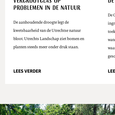
vergrootglas op
de
problemen in de natuur
De O
De aanhoudende droogte legt de
ingr
kwetsbaarheid van de Utrechtse natuur
toe
bloot. Utrechts Landschap ziet bomen en
wate
planten steeds meer onder druk staan.
waar
ges
LEES VERDER
LE