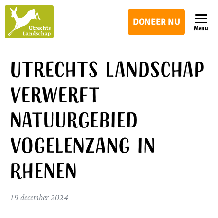
Utrechts
DONEER NU
Landschap
Menu
Utrechts Landschap
verwerft
natuurgebied
Vogelenzang in
Rhenen
19 december 2024