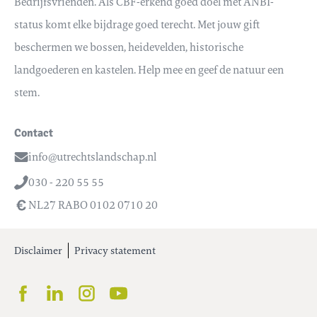
Bedrijfsvrienden. Als CBF-erkend goed doel met ANBI-
status komt elke bijdrage goed terecht. Met jouw gift
beschermen we bossen, heidevelden, historische
landgoederen en kastelen. Help mee en geef de natuur een
stem.
Contact
info@utrechtslandschap.nl
Email
030 - 220 55 55
Telefoon
NL27 RABO 0102 0710 20
Disclaimer
Privacy statement
Facebook
LinkedIn
Instagram
Youtube