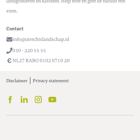
landgoederen en kastelen. Help mee en geef de natuur een
stem.
Contact
info@utrechtslandschap.nl
Email
030 - 220 55 55
Telefoon
NL27 RABO 0102 0710 20
Disclaimer
Privacy statement
Facebook
LinkedIn
Instagram
Youtube