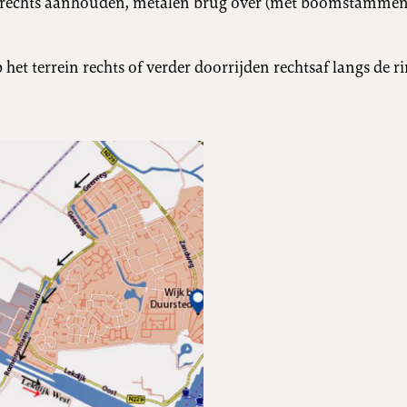
e rechts aanhouden, metalen brug over (met boomstammen
 het terrein rechts of verder doorrijden rechtsaf langs de r