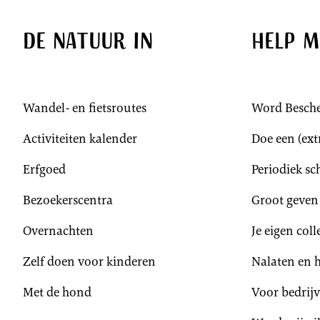
De natuur in
Help m
Wandel- en fietsroutes
Word Besch
Activiteiten kalender
Doe een (extr
Erfgoed
Periodiek s
Bezoekerscentra
Groot geven
Overnachten
Je eigen col
Zelf doen voor kinderen
Nalaten en 
Met de hond
Voor bedrij