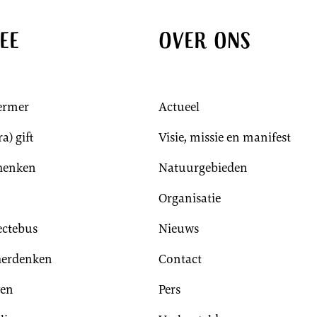
ee
Over ons
ermer
Actueel
a) gift
Visie, missie en manifest
chenken
Natuurgebieden
Organisatie
lectebus
Nieuws
herdenken
Contact
ven
Pers