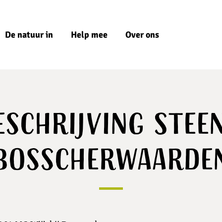
De natuur in
Help mee
Over ons
schrijving Stee
Bosscherwaarde