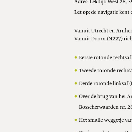
Adres: Lekdijk West 28, 
Let op:
de navigatie kent d
Vanuit Utrecht en Arnhem
Vanuit Doorn (N227) rich
Eerste rotonde rechtsaf
Tweede rotonde rechts
Derde rotonde linksaf 
Over de brug van het Am
Bosscherwaarden nr. 28
Het smalle weggetje van