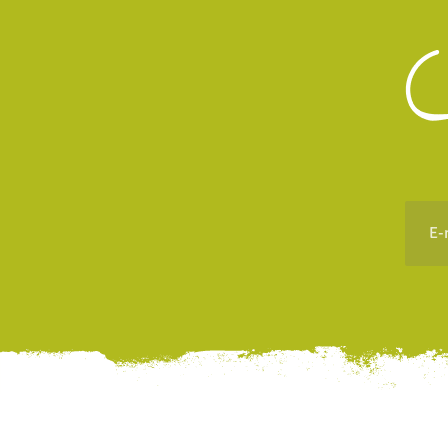
E-
maila