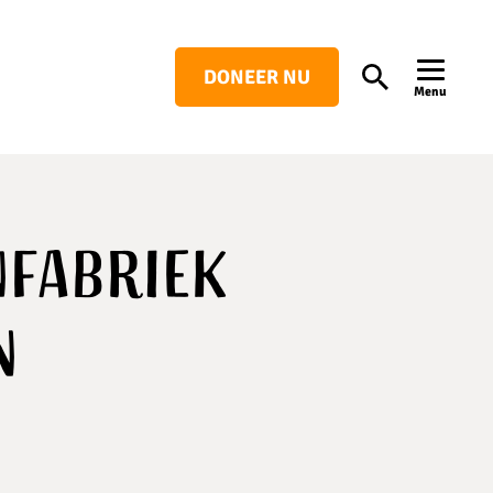
DONEER NU
Search
Menu
nfabriek
n