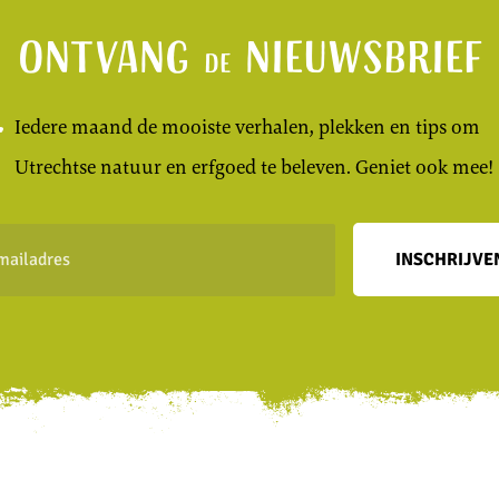
Ontvang
nieuwsbrief
de
Iedere maand de mooiste verhalen, plekken en tips om
Utrechtse natuur en erfgoed te beleven. Geniet ook mee!
INSCHRIJVE
dres