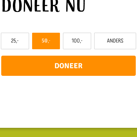
Doneer nu
Dit
25,-
50,-
100,-
Anders
bedrag
wil
ik
doneren:
DONEER