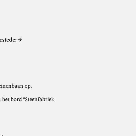
.
rstede: →
meinenbaan op.
 het bord “Steenfabriek