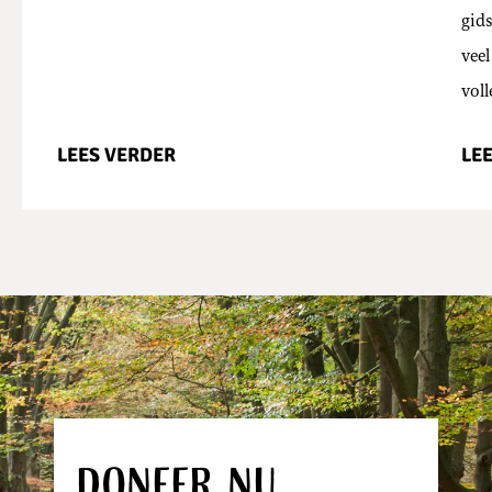
gids
vee
vol
LEES VERDER
LE
Doneer nu