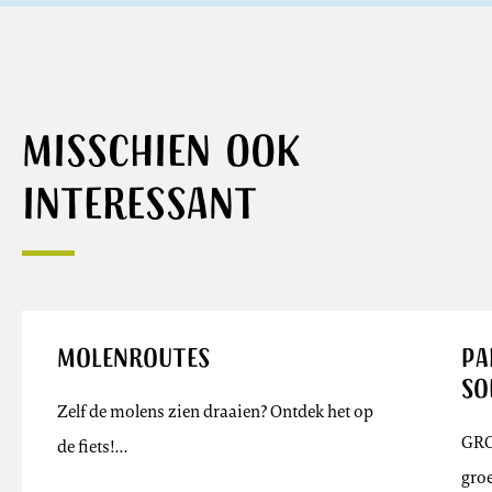
Misschien ook
interessant
Molenroutes
Pa
So
Zelf de molens zien draaien? Ontdek het op
GRO
de fiets!…
groe