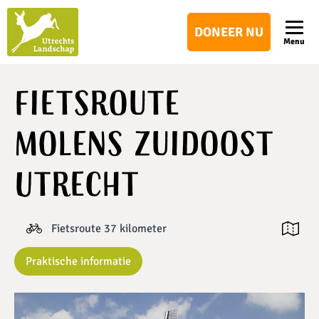
Utrechts
DONEER NU
Landschap
Menu
Fietsroute
Molens Zuidoost
Utrecht
Fietsroute 37 kilometer
Open ka
Praktische informatie