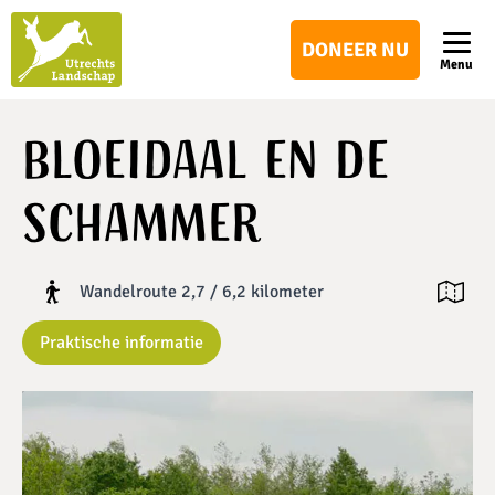
Utrechts
DONEER NU
Landschap
Menu
Bloeidaal en De
Schammer
Wandelroute 2,7 / 6,2 kilometer
Open ka
Praktische informatie