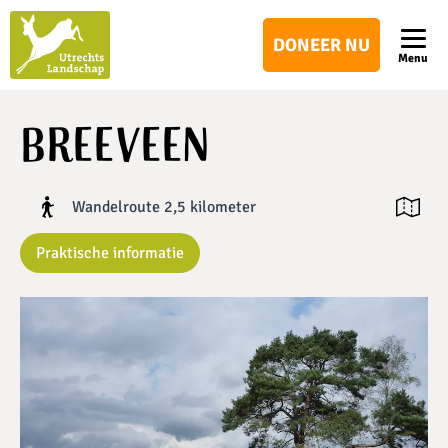
Utrechts
DONEER NU
Landschap
Menu
Breeveen
Wandelroute 2,5 kilometer
Open ka
Praktische informatie