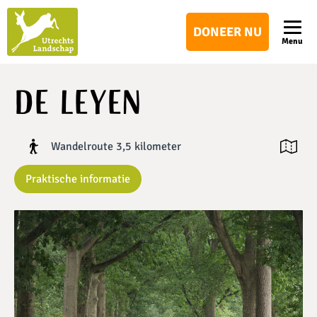
Utrechts
DONEER NU
Landschap
Menu
De Leyen
Wandelroute 3,5 kilometer
Open ka
Praktische informatie