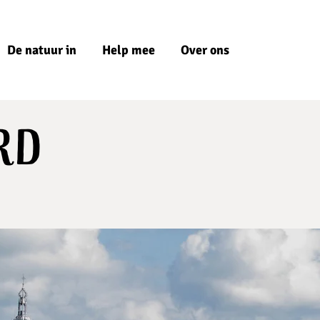
De natuur in
Help mee
Over ons
rd