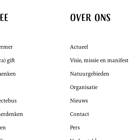
ee
Over ons
ermer
Actueel
a) gift
Visie, missie en manifest
chenken
Natuurgebieden
Organisatie
lectebus
Nieuws
herdenken
Contact
ven
Pers