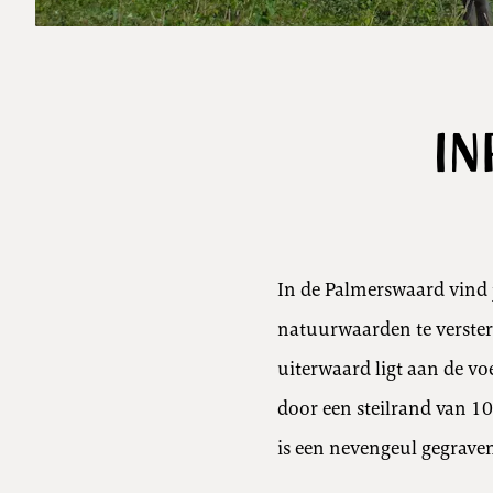
In
In de Palmerswaard vind j
natuurwaarden te versterk
uiterwaard ligt aan de v
door een steilrand van 10
is een nevengeul gegraven