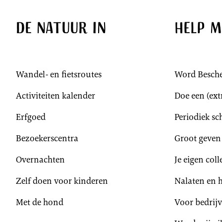
De natuur in
Help m
Wandel- en fietsroutes
Word Besch
Activiteiten kalender
Doe een (extr
Erfgoed
Periodiek s
Bezoekerscentra
Groot geven
Overnachten
Je eigen col
Zelf doen voor kinderen
Nalaten en 
Met de hond
Voor bedrij