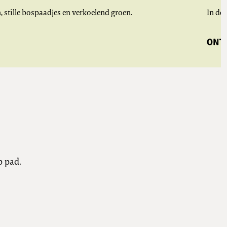
, stille bospaadjes en verkoelend groen.
In de
ONTV
p pad.