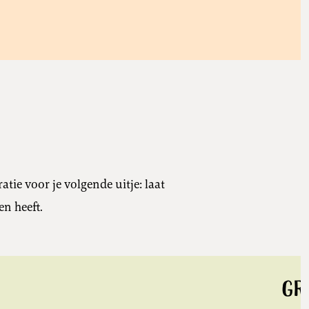
ie voor je volgende uitje: laat
en heeft.
Gr