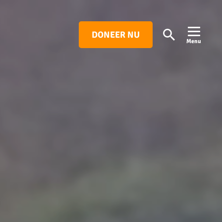
DONEER NU
Search
Menu