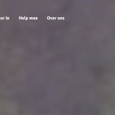
ur in
Help mee
Over ons