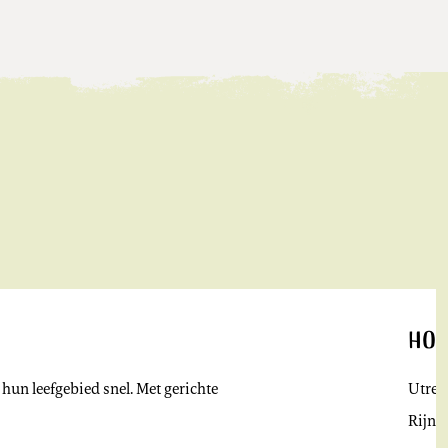
Hoe
hun leefgebied snel. Met gerichte
Utrec
Rijng