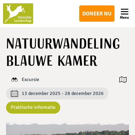
Utrechts
DONEER NU
Landschap
Menu
Natuurwandeling
Blauwe Kamer
Excursie
Open ka
13 december 2025 - 28 december 2026
Praktische informatie