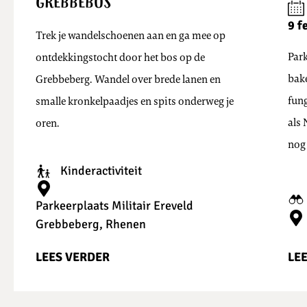
Grebbebos
9 f
Trek je wandelschoenen aan en ga mee op
Park
ontdekkingstocht door het bos op de
bak
Grebbeberg. Wandel over brede lanen en
fung
smalle kronkelpaadjes en spits onderweg je
als
oren.
nog 
Kinderactiviteit
Parkeerplaats Militair Ereveld
Grebbeberg, Rhenen
LEES VERDER
LE