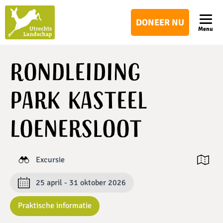
Utrechts
DONEER NU
Landschap
Menu
Rondleiding
park Kasteel
Loenersloot
Excursie
Open ka
25 april - 31 oktober 2026
Praktische informatie