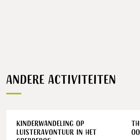
Andere activiteiten
Kinderwandeling op
Th
Luisteravontuur in het
Oo