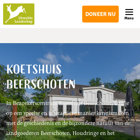
Utrechts
DONEER NU
Landschap
Menu
Koetshuis
Beerschoten
In Bezoekerscentrum Koetshuis Beerschoten kun je
op een speelse en interactieve manier kennismaken
met de geschiedenis en de bijzondere natuur van de
landgoederen Beerschoten, Houdringe en het