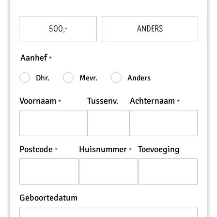
Dit
500,-
Anders
bedrag
wil
ik
Aanhef
doneren:
Dhr.
Mevr.
Anders
Voornaam
Tussenv.
Achternaam
Postcode
Huisnummer
Toevoeging
Geboortedatum