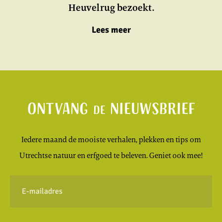
Heuvelrug bezoekt.
Lees meer
Ontvang
nieuwsbrief
de
Iedere maand de mooiste verhalen, plekken en tips om
Utrechtse natuur en erfgoed te beleven. Geniet ook mee!
E-
mailadres