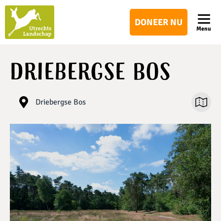
Utrechts
DONEER NU
Landschap
Menu
Driebergse Bos
Driebergse Bos
Open ka