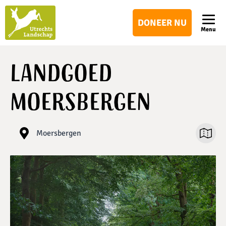
Utrechts
DONEER NU
Landschap
Menu
Landgoed
Moersbergen
Moersbergen
Open ka