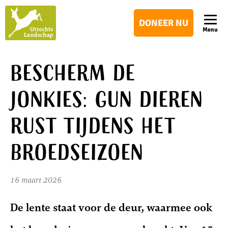
Utrechts
DONEER NU
Landschap
Menu
Bescherm de
jonkies: gun dieren
rust tijdens het
broedseizoen
16 maart 2026
De lente staat voor de deur, waarmee ook