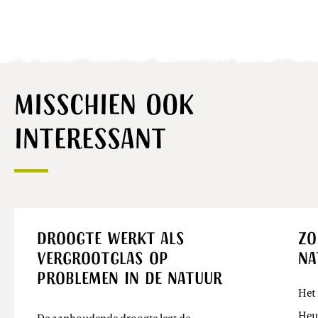
Misschien ook
interessant
Nieuws
Droogte werkt als
Zo
vergrootglas op
na
problemen in de natuur
Het 
Heuv