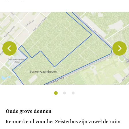
Vorige
Volgend
slide
slide
Ga
Ga
Ga
naar
naar
naar
Oude grove dennen
slide
slide
slide
1
2
3
Kenmerkend voor het Zeisterbos zijn zowel de ruim