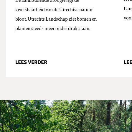
De aanhoudende droogte legt de
Lan
kwetsbaarheid van de Utrechtse natuur
voo
bloot. Utrechts Landschap ziet bomen en
planten steeds meer onder druk staan.
LEES VERDER
LE