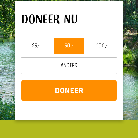
Doneer nu
Dit
25,-
50,-
100,-
bedrag
wil
ik
Anders
doneren:
DONEER