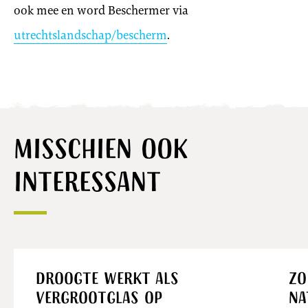
ook mee en word Beschermer via
utrechtslandschap/bescherm
.
Misschien ook
interessant
Nieuws
Droogte werkt als
Zo
vergrootglas op
na