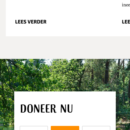
ine
LEES VERDER
LE
Doneer nu
Dit