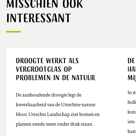
Misschien ook
interessant
Nieuws
Droogte werkt als
De
vergrootglas op
ha
problemen in de natuur
mi
In m
De aanhoudende droogte legt de
holl
kwetsbaarheid van de Utrechtse natuur
kunn
bloot. Utrechts Landschap ziet bomen en
iet
planten steeds meer onder druk staan.
bam