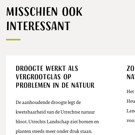
Misschien ook
interessant
Nieuws
Droogte werkt als
Zo
vergrootglas op
na
problemen in de natuur
Het 
Heuv
De aanhoudende droogte legt de
Lan
kwetsbaarheid van de Utrechtse natuur
voo
bloot. Utrechts Landschap ziet bomen en
planten steeds meer onder druk staan.