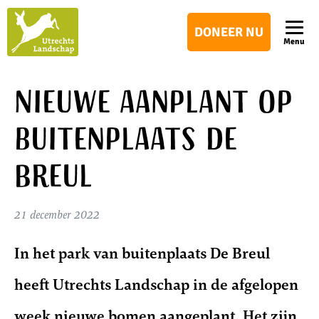
Utrechts
DONEER NU
Landschap
Menu
Nieuwe aanplant op
buitenplaats De
Breul
21 december 2022
In het park van buitenplaats De Breul
heeft Utrechts Landschap in de afgelopen
week nieuwe bomen aangeplant. Het zijn