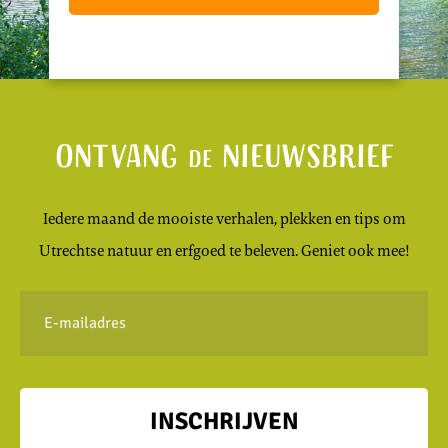
Ontvang
nieuwsbrief
de
Iedere maand de mooiste verhalen, plekken en tips om
Utrechtse natuur en erfgoed te beleven. Geniet ook mee!
E-
mailadres
INSCHRIJVEN