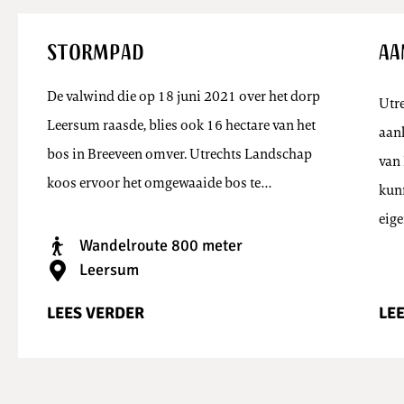
Stormpad
Aa
De valwind die op 18 juni 2021 over het dorp
Utr
Leersum raasde, blies ook 16 hectare van het
aanl
bos in Breeveen omver. Utrechts Landschap
van
koos ervoor het omgewaaide bos te…
kun
eige
Wandelroute 800 meter
Leersum
LEES VERDER
LE