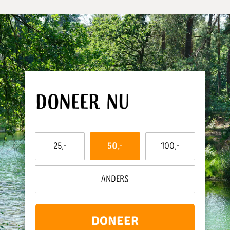
Doneer nu
Dit
25,-
50,-
100,-
bedrag
wil
ik
Anders
doneren:
DONEER