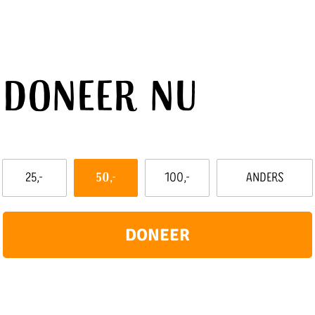
Doneer nu
Dit
25,-
50,-
100,-
Anders
bedrag
wil
ik
doneren:
DONEER