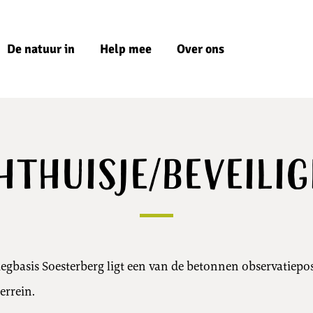
De natuur in
Help mee
Over ons
hthuisje/beveili
iegbasis Soesterberg ligt een van de betonnen observatiepo
errein.