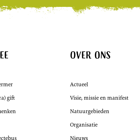
ee
Over ons
ermer
Actueel
a) gift
Visie, missie en manifest
chenken
Natuurgebieden
Organisatie
lectebus
Nieuws