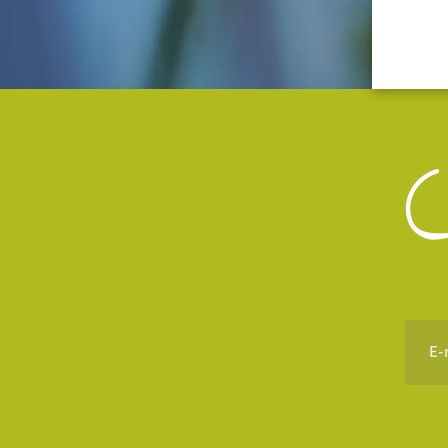
E-
maila