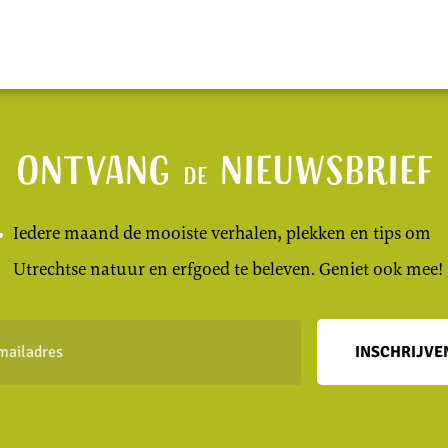
Ontvang
nieuwsbrief
de
Iedere maand de mooiste verhalen, plekken en tips om
Utrechtse natuur en erfgoed te beleven. Geniet ook mee!
INSCHRIJVE
dres