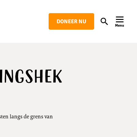
DONEER NU
Search
Menu
gingshek
sten langs de grens van