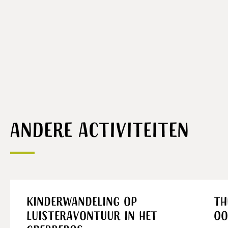
Andere activiteiten
Kinderwandeling op
Th
Luisteravontuur in het
Oo