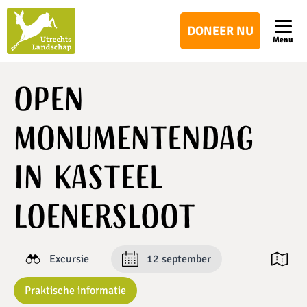
Utrechts
DONEER NU
Landschap
Menu
Open
Monumentendag
in Kasteel
Loenersloot
Excursie
12 september
Open ka
Praktische informatie