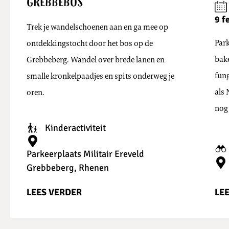
Grebbebos
9 f
Trek je wandelschoenen aan en ga mee op
Park
ontdekkingstocht door het bos op de
bak
Grebbeberg. Wandel over brede lanen en
fung
smalle kronkelpaadjes en spits onderweg je
als
oren.
nog 
Kinderactiviteit
Parkeerplaats Militair Ereveld
Grebbeberg, Rhenen
LEES VERDER
LE