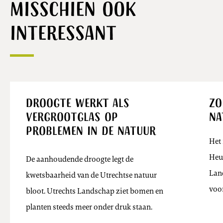
Misschien ook
interessant
Nieuws
Droogte werkt als
Zo
vergrootglas op
na
problemen in de natuur
Het 
Heuv
De aanhoudende droogte legt de
Lan
kwetsbaarheid van de Utrechtse natuur
voo
bloot. Utrechts Landschap ziet bomen en
planten steeds meer onder druk staan.