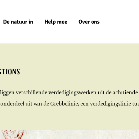
De natuur in
Help mee
Over ons
stions
iggen verschillende verdedigingswerken uit de achttiend
onderdeel uit van de Grebbelinie, een verdedigingslinie tu