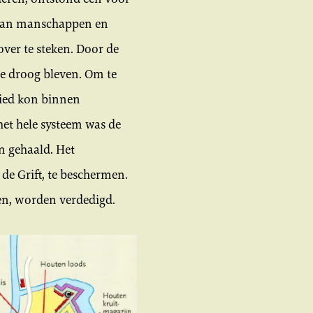
t van manschappen en
er te steken. Door de
ie droog bleven. Om te
bied kon binnen
het hele systeem was de
n gehaald. Het
de Grift, te beschermen.
en, worden verdedigd.