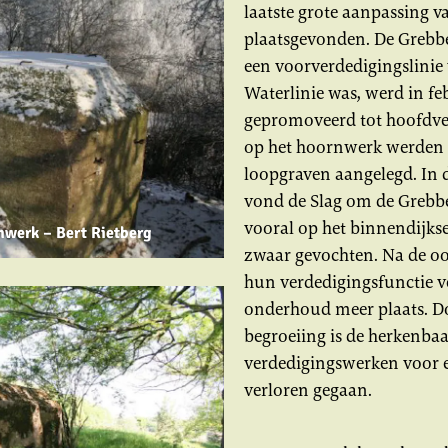
laatste grote aanpassing 
plaatsgevonden. De Grebbe
een voorverdedigingslinie
Waterlinie was, werd in f
gepromoveerd tot hoofdver
op het hoornwerk werden
loopgraven aangelegd. In
vond de Slag om de Grebbeb
vooral op het binnendijks
nwerk – Bert Rietberg
zwaar gevochten. Na de o
hun verdedigingsfunctie v
onderhoud meer plaats. D
begroeiing is de herkenba
verdedigingswerken voor e
verloren gegaan.