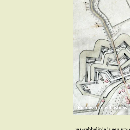
Hoornwerk met bastions i
De Grebbelinie is een wat