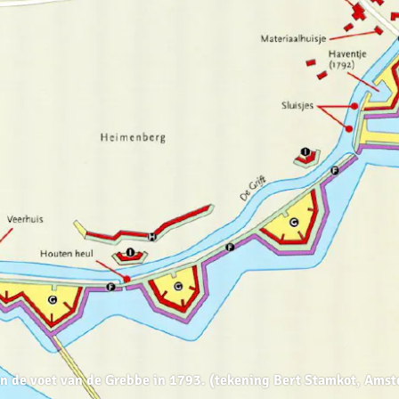
n de voet van de Grebbe in 1793. (tekening Bert Stamkot, Ams