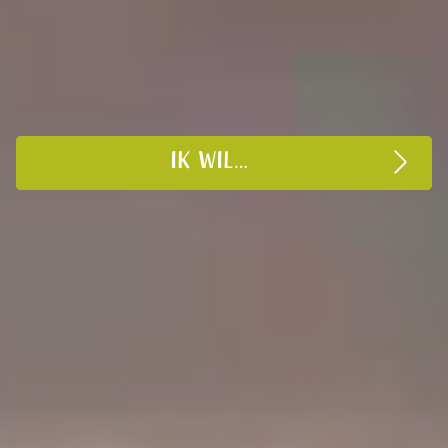
IK WIL…